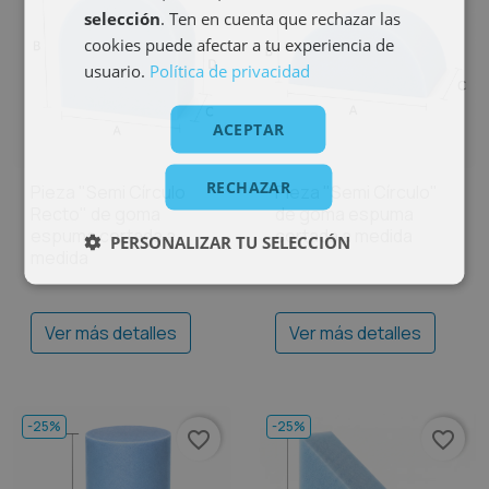
selección
. Ten en cuenta que rechazar las
cookies puede afectar a tu experiencia de
usuario.
Política de privacidad
ACEPTAR
RECHAZAR
Pieza "Semi Círculo
Pieza "Semi Círculo"
Recto" de goma
de goma espuma
espuma cortada a
cortada a medida
PERSONALIZAR TU SELECCIÓN
medida
Ver más detalles
Ver más detalles
-25%
-25%
favorite_border
favorite_border