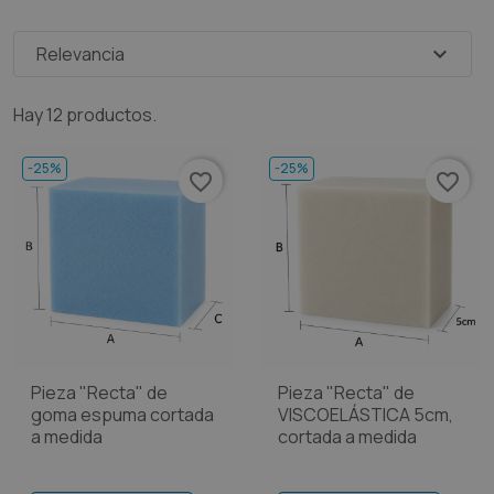
expand_more
Relevancia
Hay 12 productos.
-25%
-25%
favorite_border
favorite_border
Pieza "Recta" de
Pieza "Recta" de
goma espuma cortada
VISCOELÁSTICA 5cm,
a medida
cortada a medida