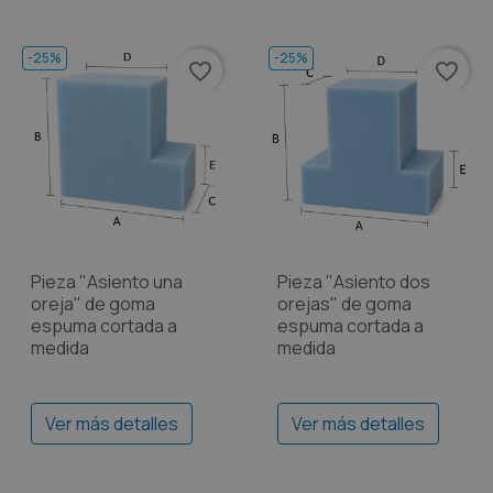
-25%
-25%
favorite_border
favorite_border
Pieza "Asiento una
Pieza "Asiento dos
oreja" de goma
orejas" de goma
espuma cortada a
espuma cortada a
medida
medida
Ver más detalles
Ver más detalles