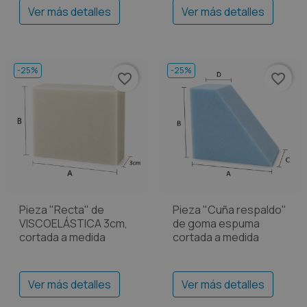
Ver más detalles
Ver más detalles
-25%
-25%
favorite_border
favorite_border
Pieza "Recta" de
Pieza "Cuña respaldo"
VISCOELÁSTICA 3cm,
de goma espuma
cortada a medida
cortada a medida
Ver más detalles
Ver más detalles