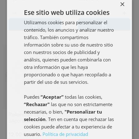
×
Ese sitio web utiliza cookies




Utilizamos cookies para personalizar el
Añadir al carrito
Añadir al carri


contenido, los anuncios y analizar nuestro
tráfico. También compartimos
información sobre su uso de nuestro sitio
con nuestros socios de publicidad y
favorite_border
análisis, quienes pueden combinarla con
otra información que les haya
proporcionado o que hayan recopilado a
partir del uso de sus servicios.
Puedes
“Aceptar”
todas las cookies,
“Rechazar"
las que no son estrictamente
necesarias, o bien,
"Personalizar tu
Relleno de fibra
selección
. Ten en cuenta que rechazar las
siliconada (Floca)
cookies puede afectar a tu experiencia de
usuario.
Política de privacidad
12,00 €