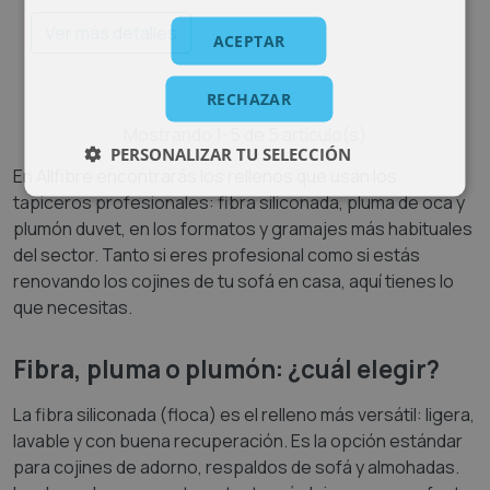
Ver más detalles
ACEPTAR
RECHAZAR
Mostrando 1-5 de 5 artículo(s)
PERSONALIZAR TU SELECCIÓN
En Allfibre encontrarás los rellenos que usan los
tapiceros profesionales: fibra siliconada, pluma de oca y
plumón duvet, en los formatos y gramajes más habituales
del sector. Tanto si eres profesional como si estás
renovando los cojines de tu sofá en casa, aquí tienes lo
que necesitas.
Fibra, pluma o plumón: ¿cuál elegir?
La fibra siliconada (floca) es el relleno más versátil: ligera,
lavable y con buena recuperación. Es la opción estándar
para cojines de adorno, respaldos de sofá y almohadas.