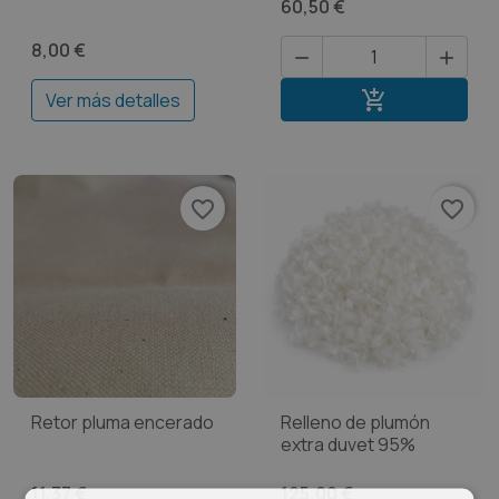
60,50 €
8,00 €


Añadir al carri

Ver más detalles
favorite_border
favorite_border
Retor pluma encerado
Relleno de plumón
extra duvet 95%
11,37 €
125,00 €