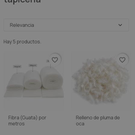
expand_more
Relevancia
Hay 5 productos.
favorite_border
favorite_border
Fibra (Guata) por
Relleno de pluma de
metros
oca