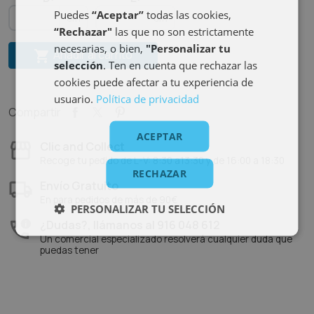
Puedes
“Aceptar”
todas las cookies,
cm
cm
“Rechazar"
las que no son estrictamente
necesarias, o bien,
"Personalizar tu
Añadir al carrito

selección
. Ten en cuenta que rechazar las
cookies puede afectar a tu experiencia de
usuario.
Política de privacidad
Compartir
ACEPTAR
Clic and Collect
Recoge tu pedido de L-V: 8:30 a13:30 y de 16:00 a 18:30
RECHAZAR
Envío Gratuito
En para pedidos de más de 90€
PERSONALIZAR TU SELECCIÓN
¿Dudas?, llámanos al 916 048 612
Un comercial especializado resolverá cualquier duda que
puedas tener