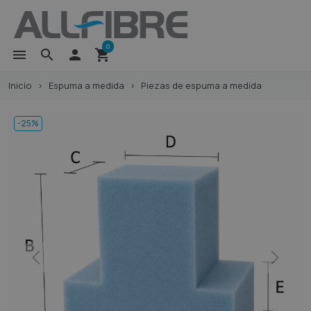
0
menu
search

shopping_cart
Inicio
Espuma a medida
Piezas de espuma a medida
-25%
Previous
Next