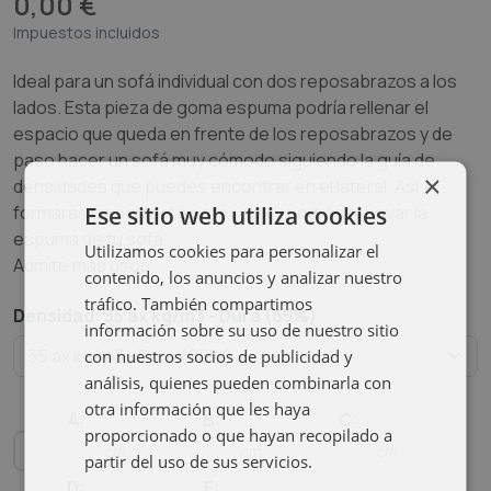
0,00 €
Impuestos incluidos
Ideal para un sofá individual con dos reposabrazos a los
lados. Esta pieza de goma espuma podría rellenar el
espacio que queda en frente de los reposabrazos y de
paso hacer un sofá muy cómodo siguiendo la guía de
×
densidades que puedes encontrar en el lateral. Así
Ese sitio web utiliza cookies
formarás un perfecto sofá relax y podrás renovar la
espuma de tu sofá.
Utilizamos cookies para personalizar el
Admite más usos.
contenido, los anuncios y analizar nuestro
tráfico. También compartimos
Densidad: 35 ax kg/m3 - Dura (65%)
información sobre su uso de nuestro sitio
con nuestros socios de publicidad y
análisis, quienes pueden combinarla con
otra información que les haya
A:
B:
C:
proporcionado o que hayan recopilado a
cm
cm
cm
partir del uso de sus servicios.
D:
E: